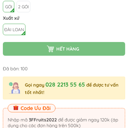
GÓI
2 GÓI
Xuất xứ
ĐÀI LOAN
HẾT HÀNG
Đã bán: 100
028 2213 55 65
Gọi ngay
để được tư vấn
tốt nhất!
Code Ưu Đãi
Nhập mã
3FFruits2022
để được giảm ngay 120k (áp
dụng cho các đơn hàng trên 500k)