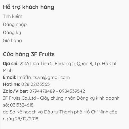
Hỗ trợ khách hàng
Tìm kiếm
Đăng nhập
Đăng ký
Giỏ hàng
Cửa hàng 3F Fruits
Địa chỉ:
251A Liên Tỉnh 5, Phường 5, Quận 8, Tp. Hồ Chí
Minh
Email:
lm3ffruits.vn@gmail.com
Hotline:
028 22135565
Zalo/Viber:
0794478489 - 0984539542
3F Fruits Co.,Ltd - Giấy chứng nhận Đăng ký kinh doanh
số: 0315324618
do Sở Kế hoạch và Đầu tư Thành phố Hồ Chí Minh cấp
BLOG
TUYỂN DỤNG
LIÊN HỆ
ngày 28/12/2018