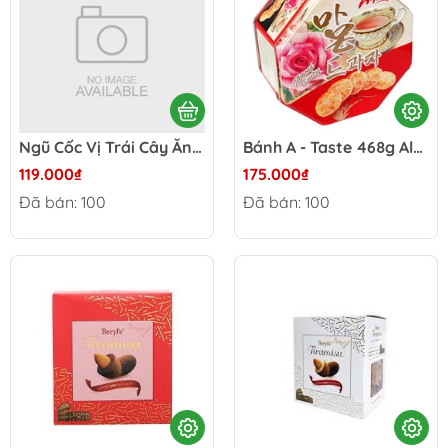
Ngũ Cốc Vị Trái Cây Ăn Liền Calbee - Nhật Bản 400g
Bánh A - Taste 468g Almond Pastry - Hồng Kong
119.000₫
175.000₫
Đã bán: 100
Đã bán: 100