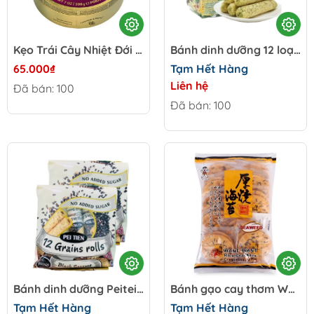
Kẹo Trái Cây Nhiệt Đới C&H 200g _ Germany
Bánh dinh dưỡng 12 loại ngũ cốc vị tự nhiên - Đài Loan gói 180g
65.000₫
Tạm Hết Hàng
Liên hệ
Đã bán: 100
Đã bán: 100
Bánh dinh dưỡng Peitein 12 loại ngũ cốc ăn kiêng mè đen - Đài Loan gói 160g
Bánh gạo cay thơm Want Want - Đài Loan gói 150g
Tạm Hết Hàng
Tạm Hết Hàng