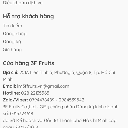
Điều khoản dịch vụ
Hỗ trợ khách hàng
Tìm kiếm
Đăng nhập
Đăng ký
Giỏ hàng
Cửa hàng 3F Fruits
Địa chỉ:
251A Liên Tỉnh 5, Phường 5, Quận 8, Tp. Hồ Chí
Minh
Email:
lm3ffruits.vn@gmail.com
Hotline:
028 22135565
Zalo/Viber:
0794478489 - 0984539542
3F Fruits Co.,Ltd - Giấy chứng nhận Đăng ký kinh doanh
số: 0315324618
do Sở Kế hoạch và Đầu tư Thành phố Hồ Chí Minh cấp
BLOG
TUYỂN DỤNG
LIÊN HỆ
ngày 28/12/2018