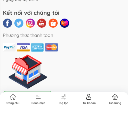
Kết nối với chúng tôi
Phương thức thanh toán
Địa chỉ cửa hàng
Trang chủ
Danh mục
Bộ lọc
Tài khoản
Giỏ hàng
Bản quyền thuộc về 3F Fruits Co.,Ltd. Cung cấp bởi Sapo.