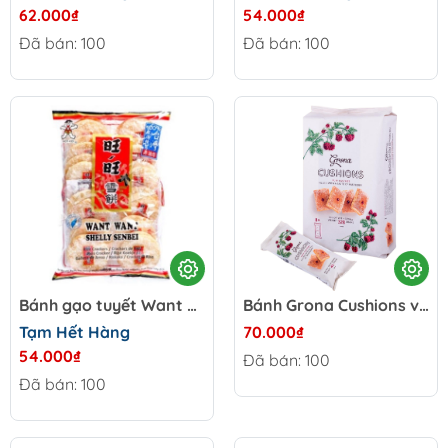
62.000₫
54.000₫
Đã bán: 100
Đã bán: 100
Bánh gạo tuyết Want Want Senbei - Đài Loan gói 150g
Bánh Grona Cushions vị mâm xôi - Ukraine gói 328g
Tạm Hết Hàng
70.000₫
54.000₫
Đã bán: 100
Đã bán: 100