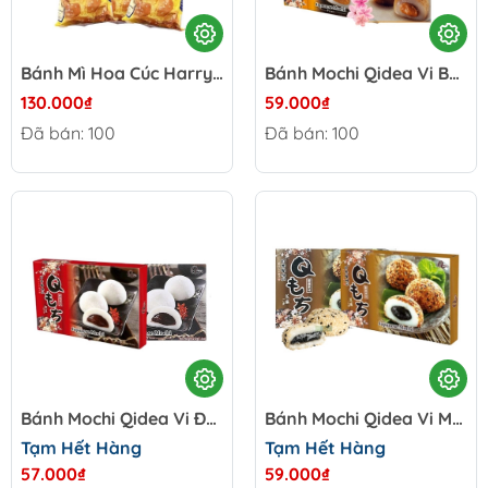
Bánh Mì Hoa Cúc Harrys Brioche - Pháp gói 500g
Bánh Mochi Qidea Vi Bơ Đậu Phộng - Đài Loan hộp 210g
130.000₫
59.000₫
Đã bán: 100
Đã bán: 100
Bánh Mochi Qidea Vi Đậu Đỏ - Đài Loan hộp 210g
Bánh Mochi Qidea Vi Mè Đen - Đài Loan hộp 210g
Tạm Hết Hàng
Tạm Hết Hàng
57.000₫
59.000₫