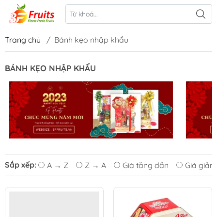
Trang chủ
/
Bánh kẹo nhập khẩu
BÁNH KẸO NHẬP KHẨU
Sắp xếp:
A → Z
Z → A
Giá tăng dần
Giá giảm