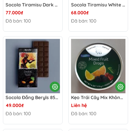
Socola Tiramisu Dark Beryls 100g - Malaysia
Socola Tiramisu White Beryls 100g - Malaysia
77.000₫
68.000₫
Đã bán: 100
Đã bán: 100
Socola Đắng Beryls 85g - Malaysia
Kẹo Trái Cây Mix Không Đường C&H 175g - Germany
49.000₫
Liên hệ
Đã bán: 100
Đã bán: 100