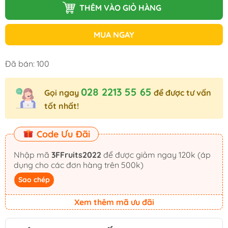
THÊM VÀO GIỎ HÀNG
MUA NGAY
Đã bán: 100
028 2213 55 65
Gọi ngay
để được tư vấn
tốt nhất!
Code Ưu Đãi
Nhập mã
3FFruits2022
để được giảm ngay 120k (áp
dụng cho các đơn hàng trên 500k)
Sao chép
Xem thêm mã ưu đãi