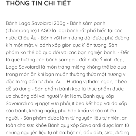
THÔNG TIN CHI TIẾT
Bánh Lago Savoiardi 200g - Bánh sâm panh
(champagne) LAGO là loại bánh rất phố biến tại các
nước Châu Âu - Bánh với hình dạng dài được phủ đường
kín một mặt, vị bánh xốp giòn cực kì ấn tượng. Sản
phẩm ko thể bỏ qua đối với các bạn nghiện bánh. - Đến
từ quê hương của bánh sampa - đất nước Ý xinh đẹp,
Lago Savoiardi là món tráng miệng không thể bỏ qua
trong món ăn khi bạn muốn thưởng thức một hương vị
đặc trưng đến từ châu Âu. - Hương vị thơm ngon, ít béo
dễ sử dụng - Sản phẩm bánh kẹo là thực phẩm được
ưa chuộng đối với người Việt Nam. Bánh quy xốp
Savoiardi có vị ngọt vừa phải, ít béo kết hợp với độ xốp
của bánh, không ngấy, phù hợp khẩu vị của nhiều
người. - Sản phẩm được làm từ nguyên liệu tự nhiên, an
toàn cho sức khỏe Bánh quy xốp Savoiardi được làm từ
những nguyên liệu tự nhiên: bột mì, dầu dừa, siro, đường