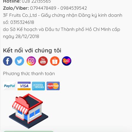
Hotline:
028 22135565
Zalo/Viber:
0794478489 - 0984539542
3F Fruits Co.,Ltd - Giấy chứng nhận Đăng ký kinh doanh
số: 0315324618
do Sở Kế hoạch và Đầu tư Thành phố Hồ Chí Minh cấp
BLOG
TUYỂN DỤNG
LIÊN HỆ
ngày 28/12/2018
Kết nối với chúng tôi
Phương thức thanh toán