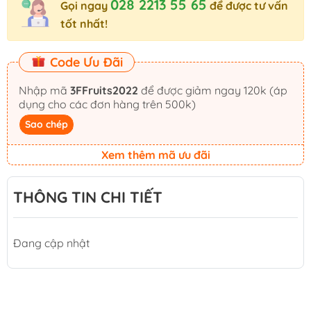
028 2213 55 65
Gọi ngay
để được tư vấn
tốt nhất!
Code Ưu Đãi
Nhập mã
3FFruits2022
để được giảm ngay 120k (áp
dụng cho các đơn hàng trên 500k)
Sao chép
Xem thêm mã ưu đãi
THÔNG TIN CHI TIẾT
Đang cập nhật